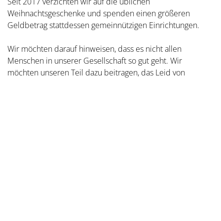
Seit 2017 verzichten wir auf die üblichen
Weihnachtsgeschenke und spenden einen größeren
Geldbetrag stattdessen gemeinnützigen Einrichtungen.
Wir möchten darauf hinweisen, dass es nicht allen
Menschen in unserer Gesellschaft so gut geht. Wir
möchten unseren Teil dazu beitragen, das Leid von
Menschen zu lindern.
Das gespendete Geld geht an das Kinder- und
Jugendhospiz in Stuttgart. Das Hospiz Stuttgart braucht für
seine Arbeit die Unterstützung von Bürgerinnen und
Bürgern, von Firmen, Vereinigungen und Institutionen. Mit
unserer Spende unterstützen wir die Hilfe des Kinder- und
Jugendhospiz in Stuttgart für kranke Kinder. Jede Spende
hilft! Wir sind sicher, dass unsere Spende dort sehr gut
eingesetzt wird.