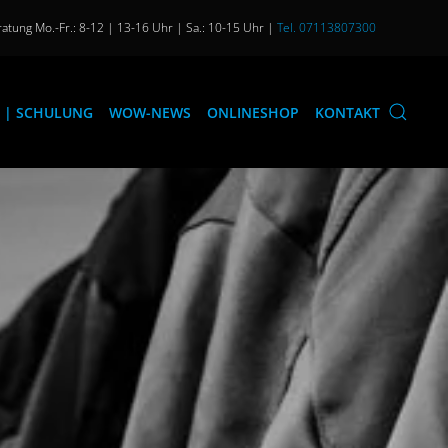
atung Mo.-Fr.: 8-12 | 13-16 Uhr | Sa.: 10-15 Uhr |
Tel. 07113807300
 | SCHULUNG
WOW-NEWS
ONLINESHOP
KONTAKT