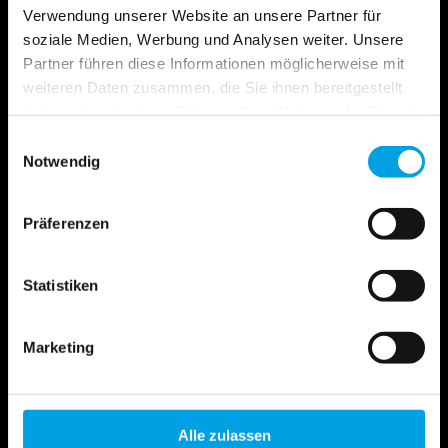
Verwendung unserer Website an unsere Partner für
soziale Medien, Werbung und Analysen weiter. Unsere
Partner führen diese Informationen möglicherweise mit
+49 (0)711 380 730 0
weiteren Daten zusammen, die Sie ihnen bereitgestellt
haben oder die sie im Rahmen Ihrer Nutzung der Dienste
gesammelt haben.
Einwilligungsauswahl
Notwendig
Präferenzen
info@awk-online.de
Statistiken
Marketing
Beratung vor Ort
Alle zulassen