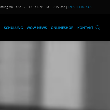
atung Mo.-Fr.: 8-12 | 13-16 Uhr | Sa.: 10-15 Uhr |
Tel. 07113807300
 | SCHULUNG
WOW-NEWS
ONLINESHOP
KONTAKT