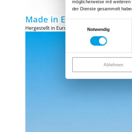
möglicherweise mit weiteren
der Dienste gesammelt habe
Made in EU
Einwilligungsauswahl
Hergestellt in Europa unter hohen Qualitätssta
Notwendig
Ablehnen