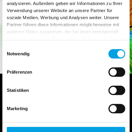
analysieren. Außerdem geben wir Informationen zu Ihrer
Verwendung unserer Website an unsere Partner für
Mehr zum Thema Gehörschutz
soziale Medien, Werbung und Analysen weiter. Unsere
Partner führen diese Informationen möglicherweise mit
Zum Shop
weiteren Daten zusammen, die Sie ihnen bereitgestellt
haben oder die sie im Rahmen Ihrer Nutzung der Dienste
gesammelt haben.
Zur Aktion Juni 2025
Einwilligungsauswahl
Notwendig
Präferenzen
Statistiken
Noch Fragen?
Marketing
Wir beraten Sie gerne und finden gemeinsam eine
passende Lösung.