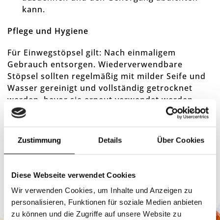
kann.
Pflege und Hygiene
Für Einwegstöpsel gilt: Nach einmaligem
Gebrauch entsorgen.
Wiederverwendbare
Stöpsel sollten regelmäßig mit milder Seife und
Wasser gereinigt und vollständig getrocknet
werden, bevor sie erneut verwendet werden.
Fazit
Zustimmung
Details
Über Cookies
Ein effektiver Gehörschutz ist essentiell für die
Gesundheit Ihrer Mitarbeiter.
Mit den
Gehörschutzstöpseln von Honeywell setzen Sie
Diese Webseite verwendet Cookies
auf Qualität, Komfort und Sicherheit.
Schützen
Sie das Gehör Ihres Teams und investieren Sie in
Wir verwenden Cookies, um Inhalte und Anzeigen zu
zuverlässigen Arbeitsschutz.
personalisieren, Funktionen für soziale Medien anbieten
zu können und die Zugriffe auf unsere Website zu