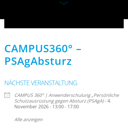
Zum Hauptinhalt springen
CAMPUS360° –
PSAgAbsturz
NÄCHSTE VERANSTALTUNG
CAMPUS 360° | Anwenderschulung „Persönliche
Schutzausrüstung gegen Absturz (PSAgA)
- 4.
November 2026 - 13:00 - 17:00
Alle anzeigen