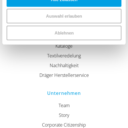
Unser vielseitiges Sortiment und unsere persönliche
Beratung stehen nicht nur Gewerbekunden offen – auch
Privatpersonen sind bei uns herzlich willkommen.
Auswahl erlauben
Ablehnen
Service
Kataloge
Textilveredelung
Nachhaltigkeit
Dräger Herstellerservice
Unternehmen
Team
Story
Corporate Citizenship