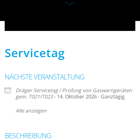
Zum Hauptinhalt springen
Servicetag
NÄCHSTE VERANSTALTUNG
Dräger Servicetag / Prüfung von Gaswarngeräten
gem. T021/T023
- 14. Oktober 2026 - Ganztägig
Alle anzeigen
BESCHREIBUNG