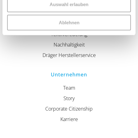
Auswahl erlauben
Service
Ablehnen
Kataloge
Textilveredelung
Nachhaltigkeit
Dräger Herstellerservice
Unternehmen
Team
Story
Corporate Citizenship
Karriere