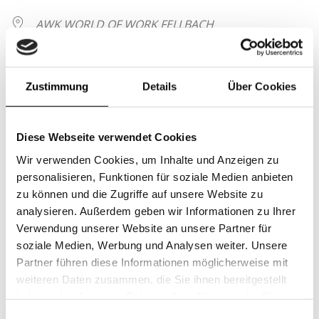
AWK WORLD OF WORK FELLBACH
Stuttgarter Straße 112, Fellbach, 70736, Stuttgart
VERANSTALTUNGSTYP
Zustimmung
Details
Über Cookies
WOW EXPO360°
Diese Webseite verwendet Cookies
Wir verwenden Cookies, um Inhalte und Anzeigen zu
in House Messe by allen WOW Partnern mehr Infos
personalisieren, Funktionen für soziale Medien anbieten
Buchungen
zu können und die Zugriffe auf unsere Website zu
analysieren. Außerdem geben wir Informationen zu Ihrer
Verwendung unserer Website an unsere Partner für
Buchungen sind für diese Veranstaltung nicht mehr
soziale Medien, Werbung und Analysen weiter. Unsere
möglich.
Partner führen diese Informationen möglicherweise mit
weiteren Daten zusammen, die Sie ihnen bereitgestellt
haben oder die sie im Rahmen Ihrer Nutzung der Dienste
PopUp
gesammelt haben.
Einwilligungsauswahl