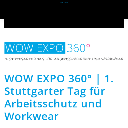
Zum Hauptinhalt springen
WOW EXPO 360° | 1.
Stuttgarter Tag für
Arbeitsschutz und
Workwear