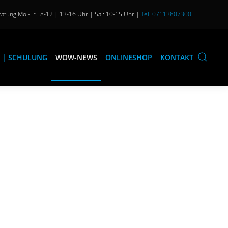
atung Mo.-Fr.: 8-12 | 13-16 Uhr | Sa.: 10-15 Uhr |
Tel. 07113807300
 | SCHULUNG
WOW-NEWS
ONLINESHOP
KONTAKT