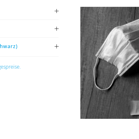
chwarz)
espreise.