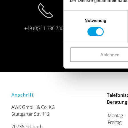
der Dienste gesammelt habe
Einwilligungsauswahl
Notwendig
+49 (0)711 380 730 0
info@awk-onli
Ablehnen
Anschrift
Telefonis
Beratung
AWK GmbH & Co. KG
Stuttgarter Str. 112
Montag -
Freitag
70736 Fellbach