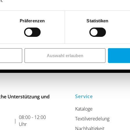
n.
Präferenzen
Statistiken
ne.de
Beratung vor Ort
Onl
Auswahl erlauben
Service
che Unterstützung und
Kataloge
08:00 - 12:00
Textilveredelung
|
Uhr
Nachhaltigkeit