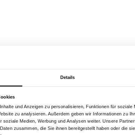
Details
Noch Fragen?
Cookies
nhalte und Anzeigen zu personalisieren, Funktionen für soziale
r beraten Sie gerne und finden gemeinsam eine passende Lösu
Website zu analysieren. Außerdem geben wir Informationen zu I
r soziale Medien, Werbung und Analysen weiter. Unsere Partner
 Daten zusammen, die Sie ihnen bereitgestellt haben oder die s