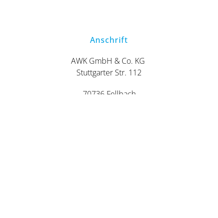
Anschrift
AWK GmbH & Co. KG
Stuttgarter Str. 112
70736 Fellbach
Telefonische Unterstützung und Beratung
Montag - Freitag
|
08:00 - 12:00 Uhr
|
13:00 - 16:00 Uhr
Samstag
|
10:00 - 15:00 Uhr
Öffnungszeiten WORLD OF WORK