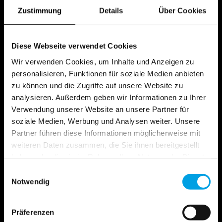
Zustimmung
Details
Über Cookies
+49 (0)711 380 730 0
Diese Webseite verwendet Cookies
Wir verwenden Cookies, um Inhalte und Anzeigen zu
personalisieren, Funktionen für soziale Medien anbieten
zu können und die Zugriffe auf unsere Website zu
info@awk-online.de
analysieren. Außerdem geben wir Informationen zu Ihrer
Verwendung unserer Website an unsere Partner für
soziale Medien, Werbung und Analysen weiter. Unsere
Partner führen diese Informationen möglicherweise mit
weiteren Daten zusammen, die Sie ihnen bereitgestellt
haben oder die sie im Rahmen Ihrer Nutzung der Dienste
gesammelt haben.
Einwilligungsauswahl
Beratung vor Ort
Notwendig
Präferenzen