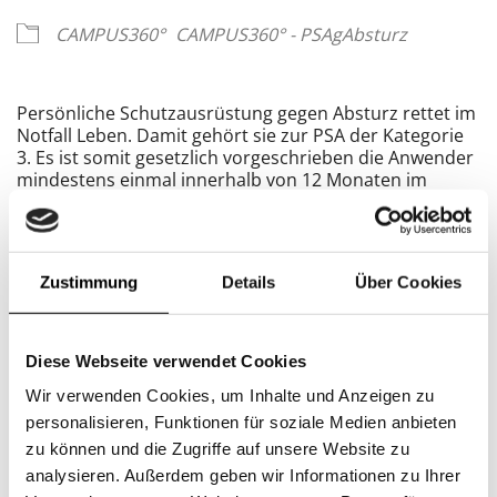
CAMPUS360°
CAMPUS360° - PSAgAbsturz
Persönliche Schutzausrüstung gegen Absturz rettet im
Notfall Leben. Damit gehört sie zur PSA der Kategorie
3. Es ist somit gesetzlich vorgeschrieben die Anwender
mindestens einmal innerhalb von 12 Monaten im
richtigen Umgang mit Absturzsicherung durch einen
Sachkundigen PSAgA mit Ausbildungsbefähigung
gemäß DGUV Grundsatz 312-001 zu unterweisen.
Diese Unterweisung muss neben den theoretischen
Zustimmung
Details
Über Cookies
Inhalten auch einen praktischen Teil beinhalten.
Kosten: 129 € zzgl. MwSt.
Diese Webseite verwendet Cookies
Achtung:
Wir verwenden Cookies, um Inhalte und Anzeigen zu
Die Schulungsgebühr ist vor Beginn der Schulung zu
personalisieren, Funktionen für soziale Medien anbieten
entrichten. Die Anmeldung wird erst nach
zu können und die Zugriffe auf unsere Website zu
Zahlungseingang bestätigt und verpflichtet zur
analysieren. Außerdem geben wir Informationen zu Ihrer
Teilnahme. Eine Absage der Schulung ist bis spätestens