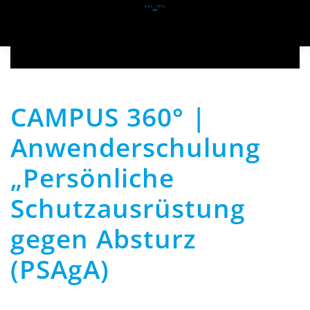
Zum Hauptinhalt springen
CAMPUS 360° |
Anwenderschulung
„Persönliche
Schutzausrüstung
gegen Absturz
(PSAgA)