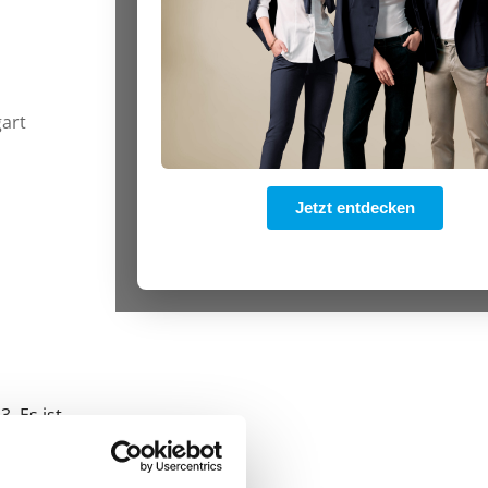
gart
Jetzt entdecken
Office 365
Outlook Live
. Es ist
Umgang
 312-001
nhalten.