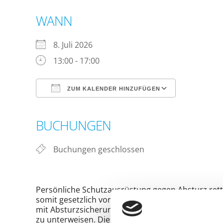
WANN
8. Juli 2026
13:00 - 17:00
ZUM KALENDER HINZUFÜGEN
ICS herunterladen
Google Ka
BUCHUNGEN
Buchungen geschlossen
Persönliche Schutzausrüstung gegen Absturz rettet
somit gesetzlich vorgeschrieben die Anwender m
mit Absturzsicherung durch einen Sachkundigen
zu unterweisen. Diese Unterweisung muss neben d