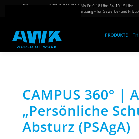
Öffnungszeiten WORLD OF WORK: Mo-Fr. 9-18 Uhr, Sa. 10-15 Uhr
Große Auswahl und persönliche Beratung – für Gewerbe- und Privat
Zum Hauptinhalt springen
PRODUKTE
TH
CAMPUS 360° | 
„Persönliche Sc
Absturz (PSAgA)