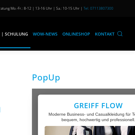
atung Mo.-Fr.: 8-12 | 13-16 Uhr | Sa.: 10-15 Uhr |
Tel. 07113807300
 | SCHULUNG
WOW-NEWS
ONLINESHOP
KONTAKT
PopUp
n
GREIFF FLOW
Moderne Business- und Casualkleidung für 
bequem, hochwertig und professionell