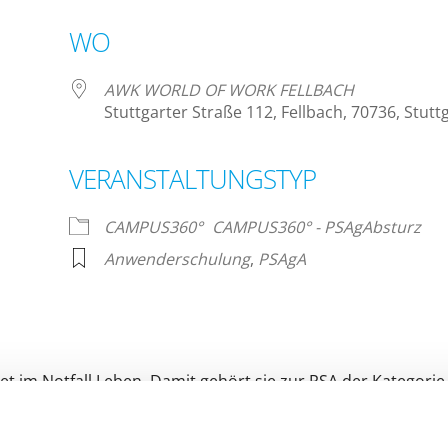
WO
AWK WORLD OF WORK FELLBACH
Stuttgarter Straße 112, Fellbach, 70736, Stutt
VERANSTALTUNGSTYP
lender
iCalendar
CAMPUS360°
CAMPUS360° - PSAgAbsturz
Anwenderschulung
,
PSAgA
 im Notfall Leben. Damit gehört sie zur PSA der Kategorie 3
indestens einmal innerhalb von 12 Monaten im richtigen 
 PSAgA mit Ausbildungsbefähigung gemäß DGUV Grundsatz
en theoretischen Inhalten auch einen praktischen Teil bei