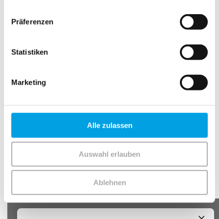
Präferenzen
Statistiken
Marketing
Buchungen
Alle zulassen
Buchungen sind für diese Veranstaltung nicht mehr
möglich.
Auswahl erlauben
PopUp
Ablehnen
×