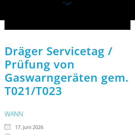
Zum Hauptinhalt springen
Dräger Servicetag /
Prüfung von
Gaswarngeräten gem.
T021/T023
WANN
17. Juni 2026