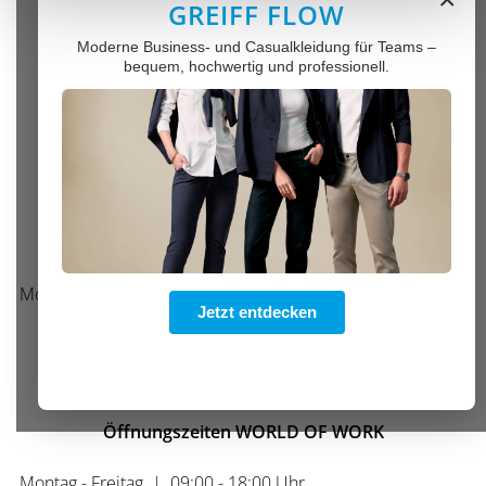
GREIFF FLOW
Moderne Business- und Casualkleidung für Teams –
Anschrift
bequem, hochwertig und professionell.
AWK GmbH & Co. KG
Stuttgarter Str. 112
70736 Fellbach
Telefonische Unterstützung und Beratung
Montag - Freitag
|
08:00 - 12:00 Uhr
Jetzt entdecken
|
13:00 - 16:00 Uhr
Samstag
|
10:00 - 15:00 Uhr
Öffnungszeiten WORLD OF WORK
Montag - Freitag
|
09:00 - 18:00 Uhr