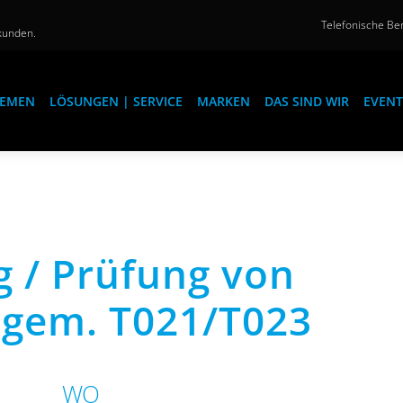
Telefonische Ber
kunden.
EMEN
LÖSUNGEN | SERVICE
MARKEN
DAS SIND WIR
EVENT
g / Prüfung von
gem. T021/T023
WO