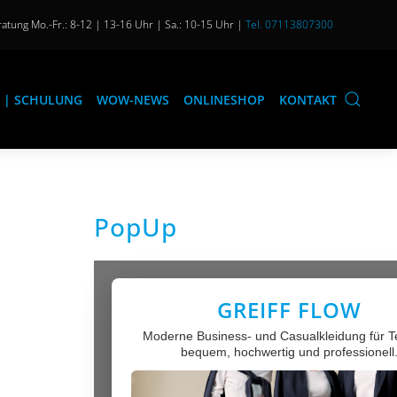
atung Mo.-Fr.: 8-12 | 13-16 Uhr | Sa.: 10-15 Uhr |
Tel. 07113807300
 | SCHULUNG
WOW-NEWS
ONLINESHOP
KONTAKT
PopUp
GREIFF FLOW
Moderne Business- und Casualkleidung für 
bequem, hochwertig und professionell