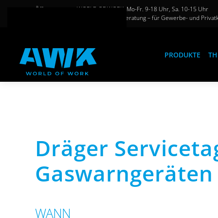
Öffnungszeiten WORLD OF WORK: Mo-Fr. 9-18 Uhr, Sa. 10-15 Uhr
Große Auswahl und persönliche Beratung – für Gewerbe- und Privat
Zum Hauptinhalt springen
PRODUKTE
TH
Dräger Serviceta
Gaswarngeräten 
WANN