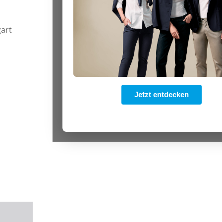
gart
Office 365
Outlook Live
Jetzt entdecken