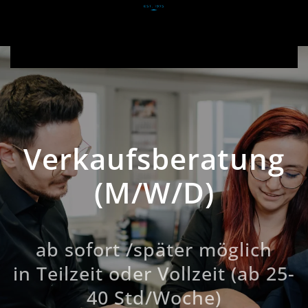
Zum Hauptinhalt springen
Verkaufsberatung
(M/W/D)
ab sofort /später möglich
in Teilzeit oder Vollzeit (ab 25-
40 Std/Woche)