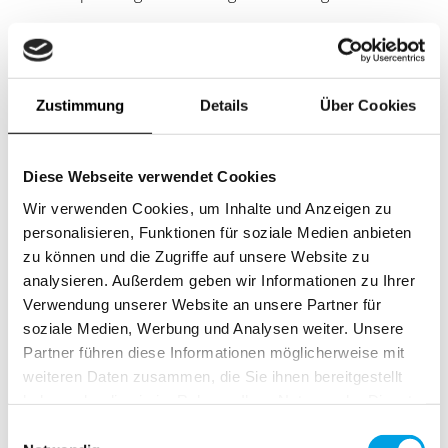
Arbeitsplatz mit Wohlfühlfaktor durch wunderschöne
Dachterrasse – ausreichend Parkplätze mit Tiefgarage,
sowie U-Bahn-Haltestelle nur 2 Gehminuten
Zustimmung
Details
Über Cookies
Wer bist du?
Diese Webseite verwendet Cookies
Wir verwenden Cookies, um Inhalte und Anzeigen zu
Wir möchten gerne mehr über Dich erfahren – ob per PDF
personalisieren, Funktionen für soziale Medien anbieten
oder Video! Dein Lebenslauf mit Leistungsnachweisen
zu können und die Zugriffe auf unsere Website zu
sollte dabei nicht fehlen.
analysieren. Außerdem geben wir Informationen zu Ihrer
Gerne auch Dein frühestmöglicher Eintritt sowie Deine
Verwendung unserer Website an unsere Partner für
Gehaltsvorstellung.
soziale Medien, Werbung und Analysen weiter. Unsere
Wir freuen uns auf alles, was Du uns über Dich zu verraten
Partner führen diese Informationen möglicherweise mit
hast.
weiteren Daten zusammen, die Sie ihnen bereitgestellt
haben oder die sie im Rahmen Ihrer Nutzung der Dienste
gesammelt haben.
Einwilligungsauswahl
Jetzt bewerben