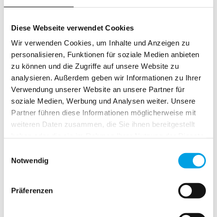
Diese Webseite verwendet Cookies
Wir verwenden Cookies, um Inhalte und Anzeigen zu
personalisieren, Funktionen für soziale Medien anbieten
zu können und die Zugriffe auf unsere Website zu
analysieren. Außerdem geben wir Informationen zu Ihrer
Verwendung unserer Website an unsere Partner für
soziale Medien, Werbung und Analysen weiter. Unsere
Sustainable
Partner führen diese Informationen möglicherweise mit
Holzfaser Socke
weiteren Daten zusammen, die Sie ihnen bereitgestellt
haben oder die sie im Rahmen Ihrer Nutzung der Dienste
Nachhaltige Socke mit Lyocell-Holzfaser.
gesammelt haben.
Einwilligungsauswahl
Atmungsaktiv und besonders weich.
Notwendig
Material:
54% Supima, 42% Lyocell, 4% Mix.
Präferenzen